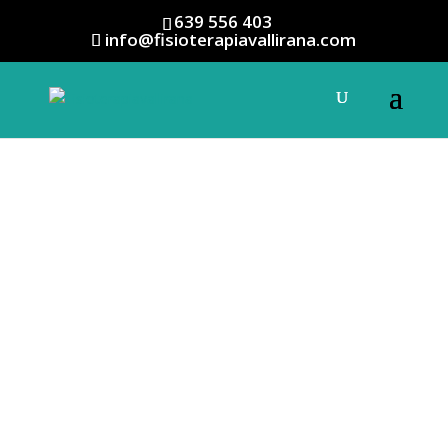
639 556 403
info@fisioterapiavallirana.com
Alquiler
Gimnasio
Ponte en forma en nuestras
instalaciones