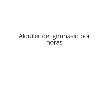
Alquiler del gimnasio por
horas
Entrenamiento 100%
seguro
Podrás entrenar tanto el
tronco superior ( pecho,
brazos espalda, etz)
como el tronco inferior
(cuádriceps,
isquiotibiales, gemelo,