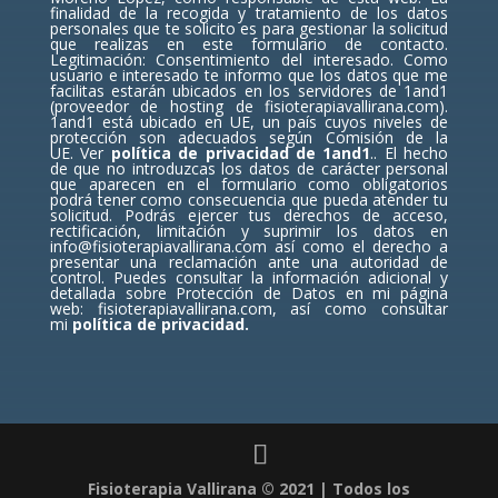
finalidad de la recogida y tratamiento de los datos
personales que te solicito es para gestionar la solicitud
que realizas en este formulario de contacto.
Legitimación: Consentimiento del interesado. Como
usuario e interesado te informo que los datos que me
facilitas estarán ubicados en los servidores de 1and1
(proveedor de hosting de fisioterapiavallirana.com).
1and1 está ubicado en UE, un país cuyos niveles de
protección son adecuados según Comisión de la
UE.
Ver
política de privacidad de 1and1
.
. El hecho
de que no introduzcas los datos de carácter personal
que aparecen en el formulario como obligatorios
podrá tener como consecuencia que pueda atender tu
solicitud. Podrás ejercer tus derechos de acceso,
rectificación, limitación y suprimir los datos en
info@fisioterapiavallirana.com así como el derecho a
presentar una reclamación ante una autoridad de
control. Puedes consultar la información adicional y
detallada sobre Protección de Datos en mi página
web: fisioterapiavallirana.com, así como consultar
mi
política de privacidad.
Fisioterapia Vallirana © 2021 | Todos los