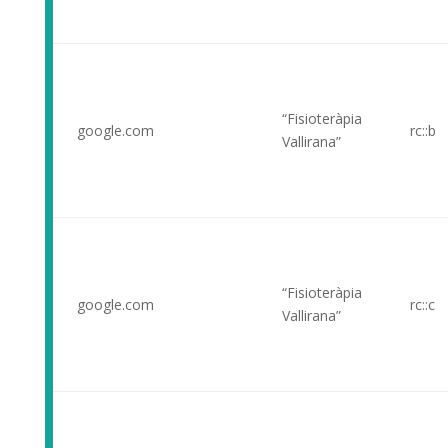
“Fisioteràpia
google.com
rc::b
Vallirana”
“Fisioteràpia
google.com
rc::c
Vallirana”