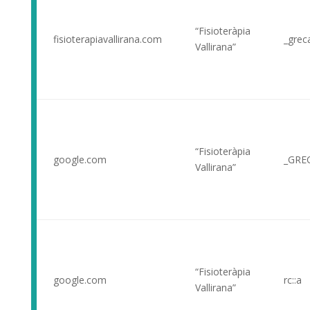
“Fisioteràpia
fisioterapiavallirana.com
_grec
Vallirana”
“Fisioteràpia
google.com
_GRE
Vallirana”
“Fisioteràpia
google.com
rc::a
Vallirana”