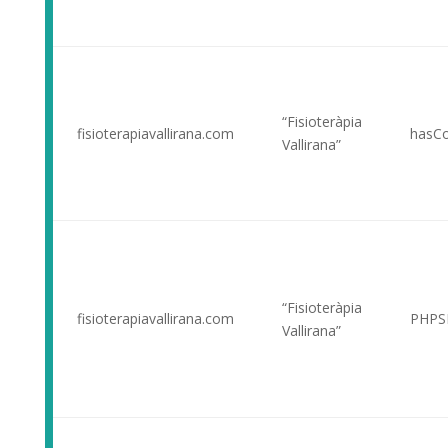
“Fisioteràpia
fisioterapiavallirana.com
hasC
Vallirana”
“Fisioteràpia
fisioterapiavallirana.com
PHPS
Vallirana”