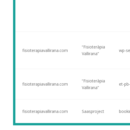
“Fisioteràpia
fisioterapiavallirana.com
wp-se
Vallirana”
“Fisioteràpia
fisioterapiavallirana.com
et-pb
Vallirana”
fisioterapiavallirana.com
Saasproject
booki