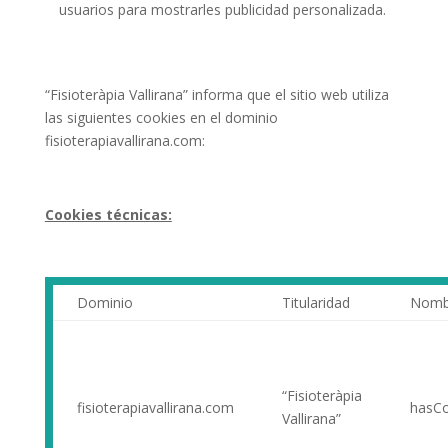
usuarios para mostrarles publicidad personalizada.
“Fisioteràpia Vallirana” informa que el sitio web utiliza
las siguientes cookies en el dominio
fisioterapiavallirana.com:
Cookies técnicas:
Dominio
Titularidad
Nomb
“Fisioteràpia
fisioterapiavallirana.com
hasCo
Vallirana”