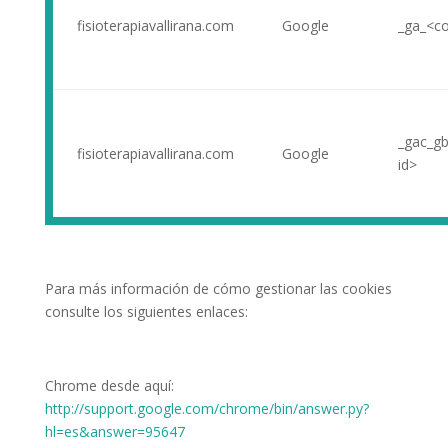
fisioterapiavallirana.com
Google
_ga_<co
_gac_gb
fisioterapiavallirana.com
Google
id>
Para más información de cómo gestionar las cookies
consulte los siguientes enlaces:
Chrome desde aquí:
http://support.google.com/chrome/bin/answer.py?
hl=es&answer=95647