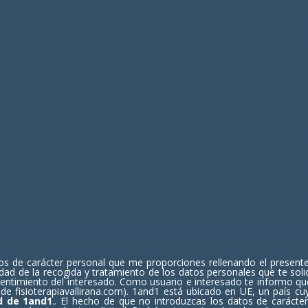
ndo y acepto la política de privacidad
silla, nos autoriza a poderle mandar newsletters informativas. (a
te del afectado)
ENVI
atos de carácter personal que me proporciones rellenando el prese
d de la recogida y tratamiento de los datos personales que te solici
sentimiento del interesado. Como usuario e interesado te informo que
de fisioterapiavallirana.com). 1and1 está ubicado en UE, un país 
ad de 1and1
.
. El hecho de que no introduzcas los datos de caráct