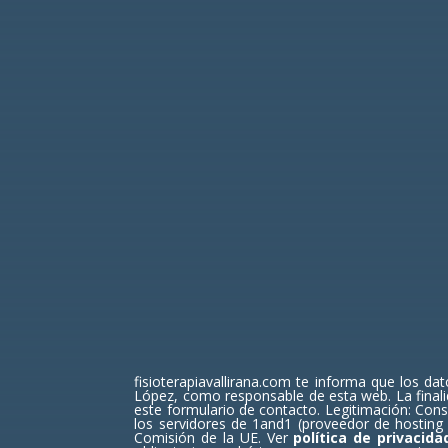
He leído, entie
Marcando la ca
voluntaria por par
fisioterapiavallirana.com te informa que los d
López, como responsable de esta web. La finalida
este formulario de contacto. Legitimación: Con
los servidores de 1and1 (proveedor de hosting 
Comisión de la UE.
Ver
política de privacid