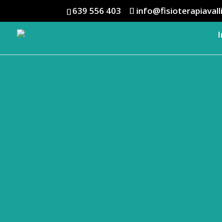
639 556 403
info@fisioterapiaval
I
Estos son a