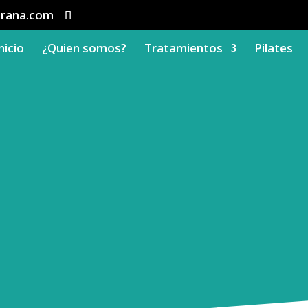
lirana.com
nicio
¿Quien somos?
Tratamientos
Pilates
Fisioterapia
lgunos de los tipos de fisioterapia que d