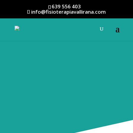
639 556 403
info@fisioterapiavallirana.com
Fisioterapia
domiciliaria
Las ventajas de recibir
atención en casa